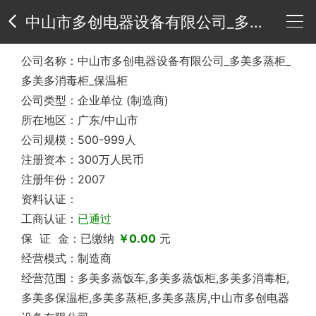
中山市多创电器设备有限公司_多美多蒸柜_多美多消毒柜_保温柜
公司名称：中山市多创电器设备有限公司_多美多蒸柜_
公
多美多消毒柜_保温柜
公司类型：企业单位 (制造商)
司
供
所在地区：广东/中山市
公司规模：500-999人
介
应
新
注册资本：300万人民币
注册年份：2007
绍
产
闻
荣
资料认证：
工商认证：
已通过
品
中
誉
联
保 证 金：已缴纳
￥0.00
元
经营模式：制造商
心
资
系
公
经营范围：多美多蒸饭车,多美多蒸饭柜,多美多消毒柜,
多美多保温柜,多美多蒸柜,多美多蒸房,中山市多创电器
质
方
司
友