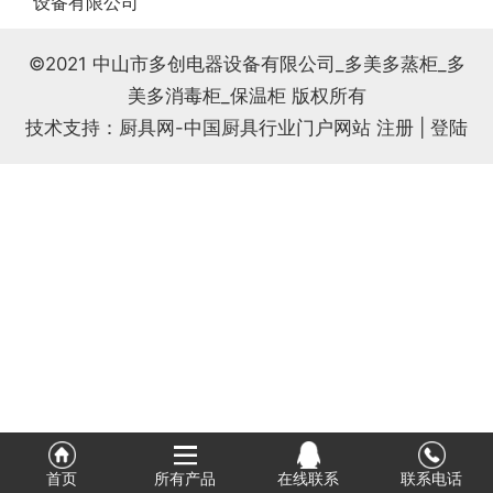
设备有限公司
式
相
情
©2021 中山市多创电器设备有限公司_多美多蒸柜_多
美多消毒柜_保温柜 版权所有
册
链
技术支持：厨具网-中国厨具行业门户网站
注册
|
登陆
接
首页
所有产品
在线联系
联系电话